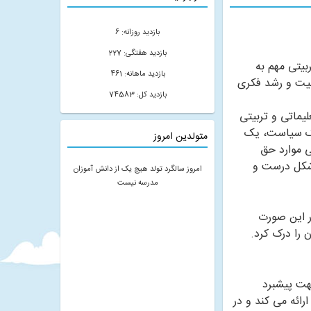
بازدید روزانه: 6
بازدید هفتگی: 227
بیتی مهم به
بازدید ماهانه: 461
ربیت و رشد فکری
بازدید کل: 74583
یماتی و تربیتی
یک سیاست، یک
متولدین امروز
ی موارد حق
 شکل درست و
امروز سالگرد تولد هیچ یک از دانش آموزان
مدرسه نیست
در این صورت
 را درک کرد.
هت پیشبرد
ائه می کند و در