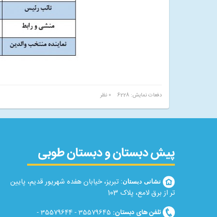
دفعات نمایش: 6228
0 نظر
تبریز، خیابان هفده شهریور قدیم، پایین
نشانی دبستان
:
تر از برق لامع، پلاک 103
تلفن های دبستان
:
35579645 - 35579644 -