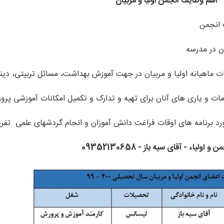
اهم وظایف انجمن اولیا و مربیان
اولیاء - آقای سیه باز - 09352130658