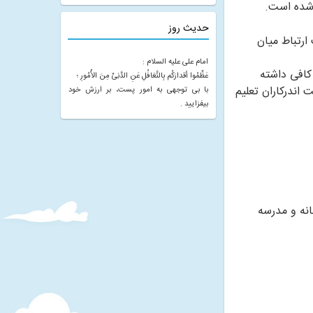
ن شده است.
حدیث روز
ارتباط میان
امام على علیه‏ السلام :
کافی داشته
عَظِّمُوا أقدارَکُم بِالتَّغافُلِ عَنِ الدَّنِیِّ مِنَ الاُْمُورِ ؛
اندرکاران تعلیم
با بى توجهى به امور پست، بر ارزش خود
بیفزایید .